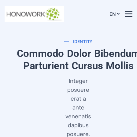
EN
IDENTITY
Commodo Dolor Bibendu
Parturient Cursus Mollis
Integer
posuere
erat a
ante
venenatis
dapibus
posuere.